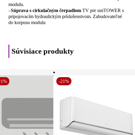
modulu.
–
Súprava s cirkulačným čerpadlom
TV pre uniTOWER s
pripojovacím hydraulickým príslušenstvom. Zabudovateľné
do korpusu modulu
Súvisiace produkty
21%
-21%