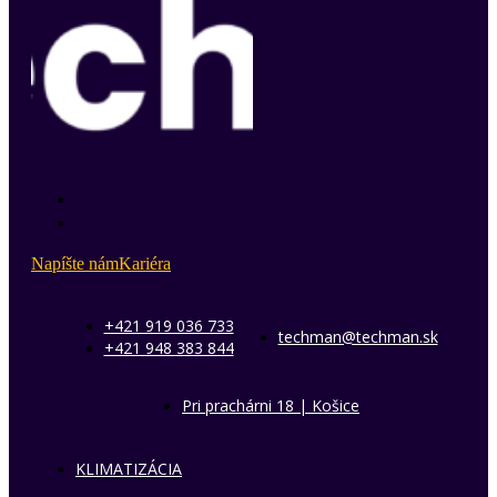
Napíšte nám
Kariéra
+421 919 036 733
techman@techman.sk
+421 948 383 844
Pri prachárni 18 | Košice
KLIMATIZÁCIA