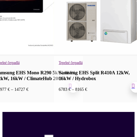
pelné čerpadlá
Tepelné čerpadlá
amsung EHS Mono R290 5kW, 8kW,
Samsung EHS Split R410A 12kW,
2kW, 16kW / ClimateHub 200l
16kW / Hydrobox
Price
Price
0977
€
–
14727
€
6783
€
–
8165
€
range:
range:
10977 €
6783 €
through
through
14727 €
8165 €