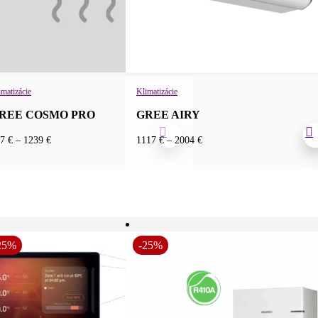
imatizácie
Klimatizácie
REE COSMO PRO
GREE AIRY
Price
Price
77
€
–
1239
€
1117
€
–
2004
€
range:
range:
777 €
1117 €
through
through
1239 €
2004 €
25%
-25%