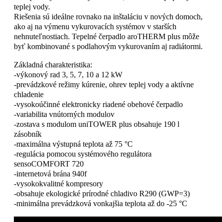
teplej vody.
Riešenia sú ideálne rovnako na inštaláciu v nových domoch,
ako aj na výmenu vykurovacích systémov v starších
nehnuteľnostiach. Tepelné čerpadlo aroTHERM plus môže
byť kombinované s podlahovým vykurovaním aj radiátormi.
Základná charakteristika:
-výkonový rad 3, 5, 7, 10 a 12 kW
-prevádzkové režimy kúrenie, ohrev teplej vody a aktívne
chladenie
-vysokoúčinné elektronicky riadené obehové čerpadlo
-variabilita vnútorných modulov
-zostava s modulom uniTOWER plus obsahuje 190 l
zásobník
-maximálna výstupná teplota až 75 °C
-regulácia pomocou systémového regulátora
sensoCOMFORT 720
-internetová brána 940f
-vysokokvalitné kompresory
-obsahuje ekologické prírodné chladivo R290 (GWP=3)
-minimálna prevádzková vonkajšia teplota až do -25 °C