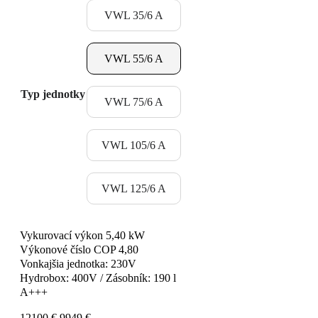
12100 €.
9949 €.
VWL 35/6 A
VWL 55/6 A
Typ jednotky
VWL 75/6 A
VWL 105/6 A
VWL 125/6 A
Vykurovací výkon 5,40 kW
Výkonové číslo COP 4,80
Vonkajšia jednotka: 230V
Hydrobox: 400V / Zásobník: 190 l
A+++
Pôvodná
Aktuálna
12100
€
9949
€