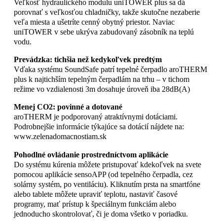
Veľkosť hydraulického modulu uniTOWER plus sa dá
porovnať s veľkosťou chladničky, takže skutočne nezaberie
veľa miesta a ušetríte cenný obytný priestor. Naviac
uniTOWER v sebe ukrýva zabudovaný zásobník na teplú
vodu.
Prevádzka: tichšia než kedykoľvek predtým
Vďaka systému SoundSafe patrí tepelné čerpadlo aroTHERM
plus k najtichším tepelným čerpadlám na trhu – v tichom
režime vo vzdialenosti 3m dosahuje úroveň iba 28dB(A)
Menej CO2: povinné a dotované
aroTHERM je podporovaný atraktívnymi dotáciami.
Podrobnejšie informácie týkajúce sa dotácií nájdete na:
www.zelenadomacnostiam.sk
Pohodlné ovládanie prostredníctvom aplikácie
Do systému kúrenia môžete pristupovať kdekoľvek na svete
pomocou aplikácie sensoAPP (od tepelného čerpadla, cez
solárny systém, po ventiláciu). Kliknutím prsta na smartfóne
alebo tablete môžete upraviť teplotu, nastaviť časové
programy, mať prístup k špeciálnym funkciám alebo
jednoducho skontrolovať, či je doma všetko v poriadku.