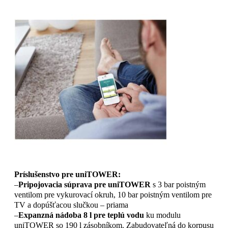
Príslušenstvo pre uniTOWER:
–
Pripojovacia súprava pre uniTOWER
s 3 bar poistným
ventilom pre vykurovací okruh, 10 bar poistným ventilom pre
TV a dopúšťacou slučkou – priama
–
Expanzná nádoba 8 l pre teplú vodu
ku modulu
uniTOWER so 190 l zásobníkom. Zabudovateľná do korpusu