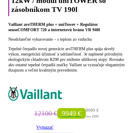
12kW / modul uniTOWER so
zásobníkom TV 190l
Vaillant aroTHERM plus + uniTower + Regulátor
sensoCOMFORT 720 a internetovú bránu VR 940f
Neodolateľné vykurovanie – s teplom zo vzduchu
Tepelné čerpadlo novej generácie aroTHERM plus spája skvelý
výkon, energetickú účinnosť a udržateľnosť. Je naplnené prírodným
ekologickým chladivom R290 pre zníženie uhlíkovej stopy. Rovnako
ako ostatné tepelné čerpadlá značky Vaillant sa vyznačuje elegantným
dizajnom a veľmi kvalitným prevedením.
8089
€
12100
€
9949
€
Pôvodná
Aktuálna
bez DPH
cena
cena
bola:
je:
Vymazať