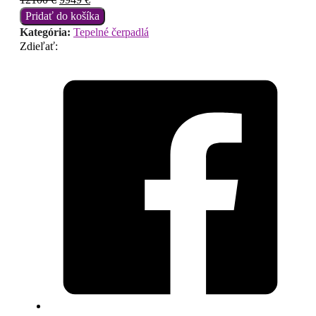
cena
cena
Pridať do košíka
bola:
je:
Kategória:
Tepelné čerpadlá
12100 €.
9949 €.
Zdieľať: