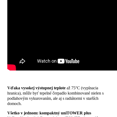
Vďaka vysokej výstupnej teplote
až 75°C (vypínacia
hranica), môže byť tepelné čerpadlo kombinované nielen s
podlahovým vykurovaním, ale aj s radiátormi v starších
domoch.
Všetko v jednom: kompaktný uniTOWER plus