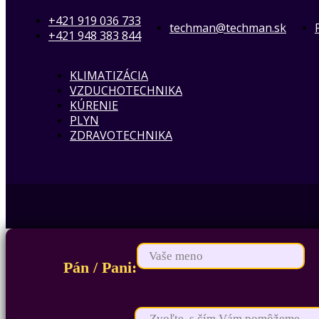
+421 919 036 733
techman@techman.sk
+421 948 383 844
KLIMATIZÁCIA
VZDUCHOTECHNIKA
KÚRENIE
PLYN
ZDRAVOTECHNIKA
Pán / Pani: