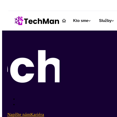
Kto sme
Služby
Napíšte nám
Kariéra