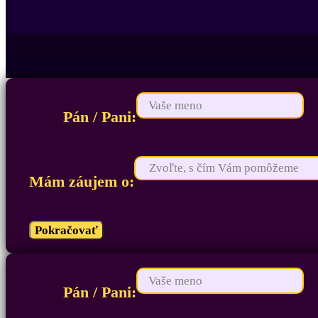
Pán / Pani:
Mám záujem o:
Pokračovať
Pán / Pani: