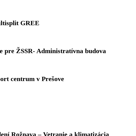
ltisplit GREE
ie pre ŽSSR- Administratívna budova
ort centrum v Prešove
ení Rožnava – Vetranie a klimatizácia